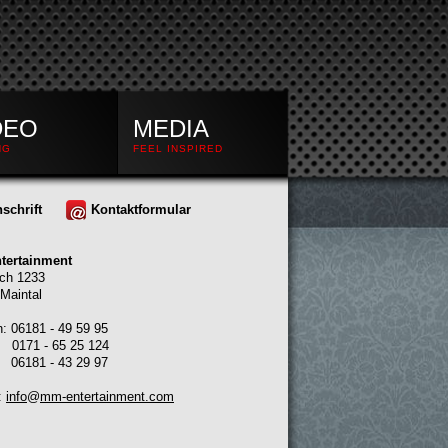
DEO
MEDIA
NG
FEEL INSPIRED
schrift
Kontaktformular
tertainment
ch 1233
Maintal
n: 06181 - 49 59 95
 0171 - 65 25 124
06181 - 43 29 97
:
info
@
mm-entertainment.com