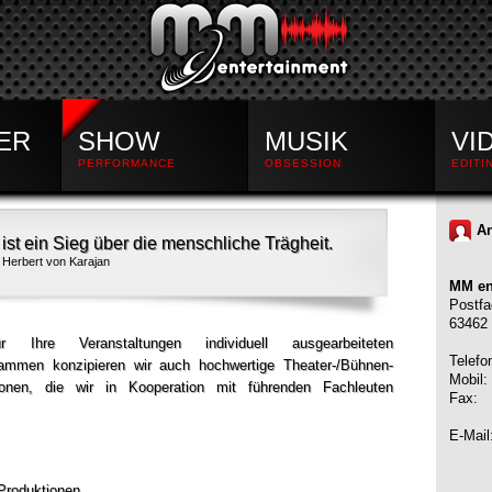
ER
SHOW
MUSIK
VI
PERFORMANCE
OBSESSION
EDITI
An
ist ein Sieg über die menschliche Trägheit.
Herbert von Karajan
MM en
Postfa
63462 
Ihre Veranstaltungen individuell ausgearbeiteten
Telefo
rammen konzipieren wir auch hochwertige Theater-/Bühnen-
Mobil:
onen, die wir in Kooperation mit führenden Fachleuten
Fax: 
E-Mail
Produktionen